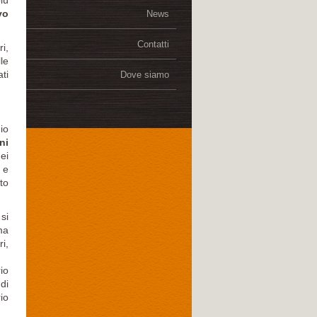
iù
vo
News
Contatti
i,
le
ti
Dove siamo
io
ni
ei
 e
ato
si
ma
i,
io
di
io