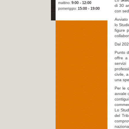
Lo
Stu
9:00 - 12:00
mattino:
di 30 an
15:00 - 19:00
pomeriggio:
con se
Avviato 
lo Studi
figure p
collabor
Dal 2020
Punto d
offre 
serviz
profess
civile, 
una spec
Per le 
avvale d
contigu
commerci
Lo Stud
del Tri
comprov
naziona