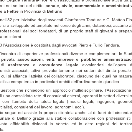
dio Legale Tandura-Fiori
è un’associazione professionale attiva da p
ni nei settori del diritto
penale
,
civile
,
commerciale
e
amministra
ti
de a
Feltre
in Provincia di
Belluno
.
nell’82 per iniziativa degli avvocati Gianfranco Tandura e G. Matteo Fior
o si è sviluppato ed ampliato nel corso degli anni, dotandosi, accanto al
rofessionali dei soci fondatori, di un proprio staff di giovani e prepara
atori interni.
 l’Associazione è costituita dagli avvocati Piero e Tullio Tandura.
’incontro di esperienze professionali diverse e complementari, lo Stud
a
privati
,
associazioni
,
enti
,
imprese
e
pubbliche amministrazio
i di
assistenza
e
consulenza legale
avvalendosi dell’opera d
ionisti associati, attivi prevalentemente nei settori del diritto penale
a cui si affianca l’attività dei collaboratori, ciascuno dei quali ha matur
ifica competenza in particolari ambiti dell’ordinamento giuridico.
questioni che richiedono un approccio multidisciplinare, l’Associazione 
i una consolidata rete di consulenti esterni, operanti in settori diversi 
i con l’ambito della tutela legale (medici legali, ingegneri, geometr
alisti, consulenti del lavoro, agronomi, ecc.).
io segue ed assiste la propria clientela anche al di fuori del circondar
bunale di Belluno grazie alla stabile collaborazione con professionisti 
ata affidabilità dislocati in Veneto ed in altre regioni del territor
le.